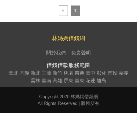
«
1
林媽媽借錢網
關於我們
免責聲明
借錢借款服務範圍
臺北
基隆
新北
宜蘭
新竹
桃園
苗栗
臺中
彰化
南投
嘉義
雲林
臺南
高雄
屏東
臺東
花蓮
離島
Copyright 2020 林媽媽借錢網
All Rights Reserved | 版權所有