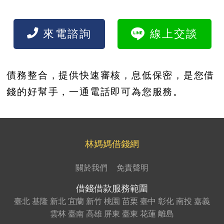
來電諮詢
線上交談
債務整合，提供快速審核，息低保密，是您借
錢的好幫手，一通電話即可為您服務。
林媽媽借錢網
關於我們
免責聲明
借錢借款服務範圍
臺北
基隆
新北
宜蘭
新竹
桃園
苗栗
臺中
彰化
南投
嘉義
雲林
臺南
高雄
屏東
臺東
花蓮
離島